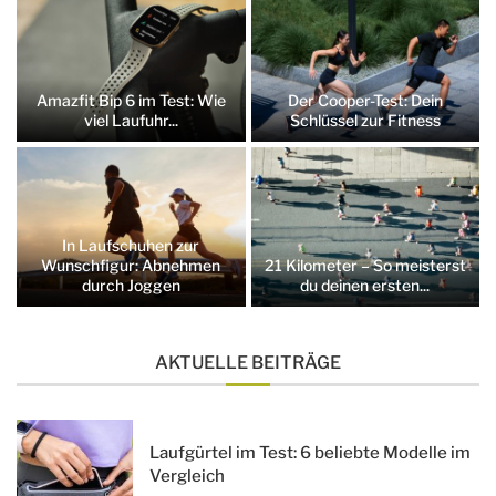
Amazfit Bip 6 im Test: Wie
Der Cooper-Test: Dein
viel Laufuhr...
Schlüssel zur Fitness
In Laufschuhen zur
Wunschfigur: Abnehmen
21 Kilometer – So meisterst
durch Joggen
du deinen ersten...
AKTUELLE BEITRÄGE
Laufgürtel im Test: 6 beliebte Modelle im
Vergleich