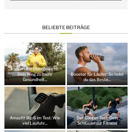
BELIEBTE BEITRÄGE
Joggen mit Übergewicht:
Dein Weg zu mehr
Booster für Läufer: So holst
Gesundheit...
du das Beste...
Amazfit Bip 6 im Test: Wie
Der Cooper-Test: Dein
viel Laufuhr...
Schlüssel zur Fitness