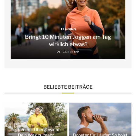
TRAINING
Bringt 10 Minuten Joggen am Tag
wirklich etwas?
20. Juli 2025
BELIEBTE BEITRÄGE
Joggen mit Übergewicht:
Dein Weg zu mehr
Booster für Läufer: So holst