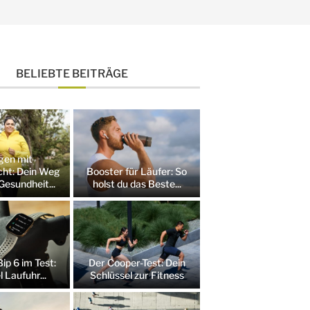
BELIEBTE BEITRÄGE
gen mit
ht: Dein Weg
Booster für Läufer: So
Gesundheit...
holst du das Beste...
ip 6 im Test:
Der Cooper-Test: Dein
l Laufuhr...
Schlüssel zur Fitness