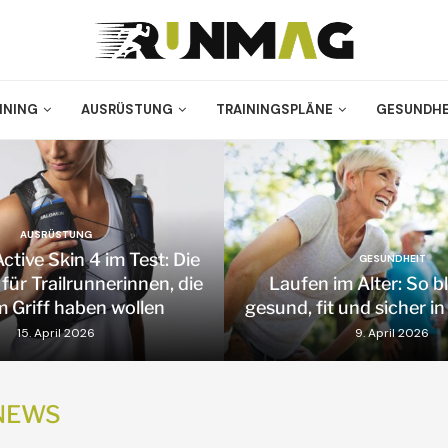
INING
AUSRÜSTUNG
TRAININGSPLÄNE
GESUNDHE
AUSRÜSTUNG
tive Skin 4 im Test: Die
GESUNDHEIT
für Trailrunnerinnen, die
Laufen im Alter: So b
im Griff haben wollen
gesund, fit und sicher 
15. April 2026
9. April 2026
NEWS