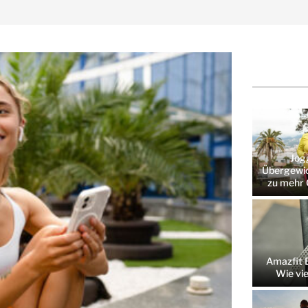
Jog
Übergewic
zu mehr 
Amazfit B
Wie vie