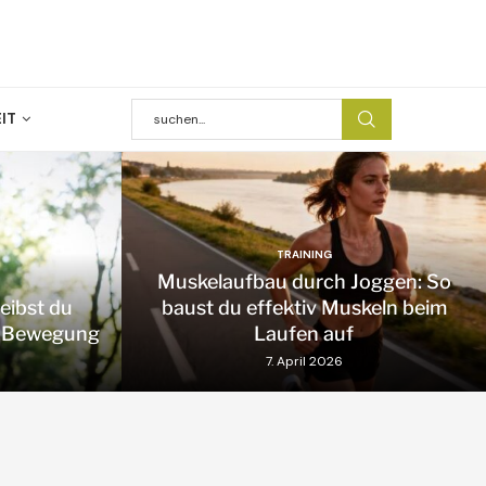
IT
TRAINING
Muskelaufbau durch Joggen: So
leibst du
baust du effektiv Muskeln beim
in Bewegung
Laufen auf
7. April 2026