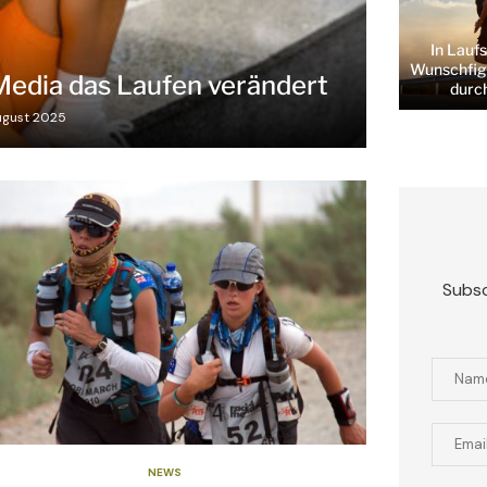
In Lauf
Wunschfig
 Media das Laufen verändert
durc
ugust 2025
Subsc
NEWS