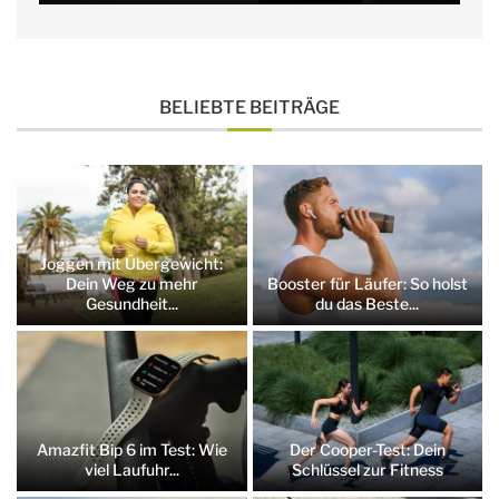
BELIEBTE BEITRÄGE
Joggen mit Übergewicht:
Dein Weg zu mehr
Booster für Läufer: So holst
Gesundheit...
du das Beste...
Amazfit Bip 6 im Test: Wie
Der Cooper-Test: Dein
viel Laufuhr...
Schlüssel zur Fitness